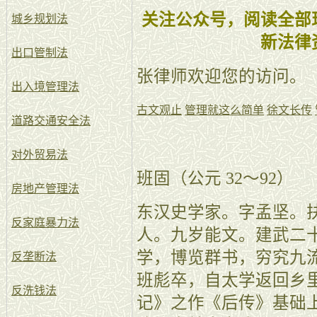
关注公众号，阅读全部
城乡规划法
新法律
出口管制法
张律师欢迎您的访问。
出入境管理法
古文观止
管理就这么简单
徐文长传
道路交通安全法
对外贸易法
班固（公元 32～92）
房地产管理法
东汉史学家。字孟坚。
反家庭暴力法
人。九岁能文。建武二十
学，博览群书，穷究九
反垄断法
班彪卒，自太学返回乡
反洗钱法
记》之作《后传》基础