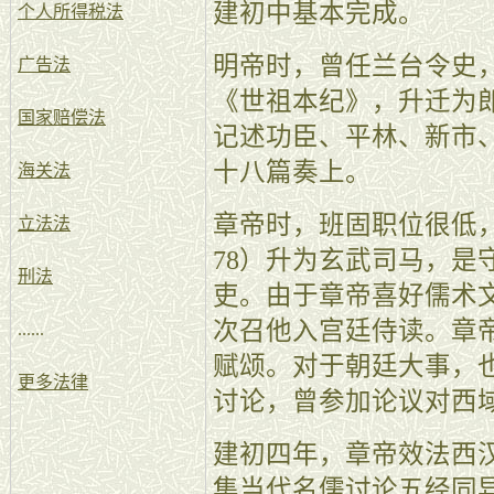
建初中基本完成。
个人所得税法
明帝时，曾任兰台令史
广告法
《世祖本纪》，升迁为
国家赔偿法
记述功臣、平林、新市
十八篇奏上。
海关法
章帝时，班固职位很低
立法法
78）升为玄武司马，是
刑法
吏。由于章帝喜好儒术
次召他入宫廷侍读。章
......
赋颂。对于朝廷大事，
更多法律
讨论，曾参加论议对西
建初四年，章帝效法西
集当代名儒讨论五经同