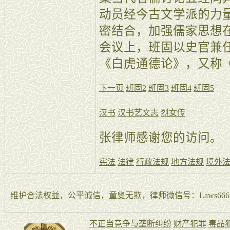
动员经今古文学派的力
密结合，加强儒家思想
会议上，班固以史官兼
《白虎通德论》，又称
下一页
班固2
班固3
班固4
班固5
汉书
汉书艺文志
烈女传
张律师感谢您的访问。
宪法
法律
行政法规
地方法规
境外
维护合法权益，公平诚信，童叟无欺，律师微信号：Laws666La