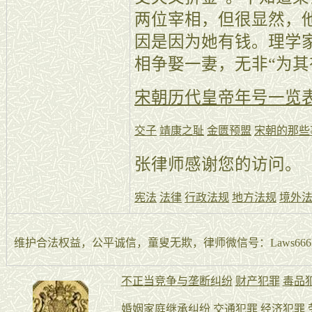
两位宰相，但很显然，
因是因为她有钱。理学
相争娶一妻，无非“为其
宋朝历代皇帝年号一览
交子
靖康之耻
金匮预盟
宋朝的那些
张律师感谢您的访问。
宪法
法律
行政法规
地方法规
境外
维护合法权益，公平诚信，童叟无欺，律师微信号：Laws666La