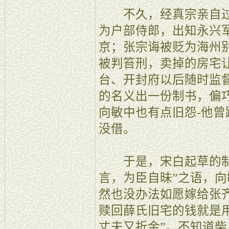
不久，经真宗亲自过问
为户部侍郎，出知永兴
京；张宗诲被贬为海州
被判笞刑，卖掉的房宅
台、开封府以后随时监
的名义出一份制书，偏
向敏中也有点旧怨-他
没借。
于是，宋白起草的制
言，为臣自昧”之语，向
然也没办法如愿嫁给张
赎回薛氏旧宅的钱就是
丈夫又折金”。不知道