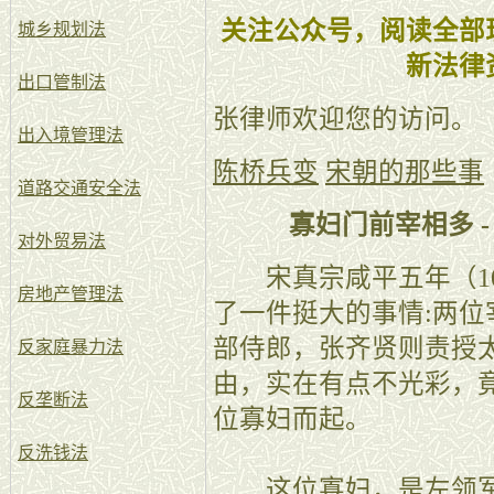
关注公众号，阅读全部
城乡规划法
新法律
出口管制法
张律师欢迎您的访问。
出入境管理法
陈桥兵变
宋朝的那些事
道路交通安全法
寡妇门前宰相多 
对外贸易法
宋真宗咸平五年（10
房地产管理法
了一件挺大的事情:两
部侍郎，张齐贤则责授
反家庭暴力法
由，实在有点不光彩，
反垄断法
位寡妇而起。
反洗钱法
这位寡妇，是左领军