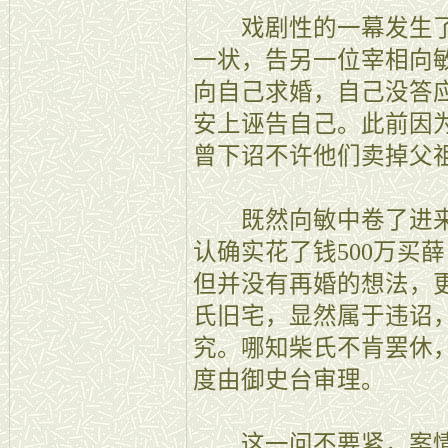
戏剧性的一幕发生了:
一状，告另一位宰相向
向自己求婚，自己没答
安上诬告自己。此前因
曾下诏不许他们卖掉父
既然向敏中卷了进来
认确实花了钱500万买
但并没有再婚的想法，
氏旧宅，显然属于违诏
究。哪知柴氏不肯罢休
度由御史台审理。
这一问不要紧，案情