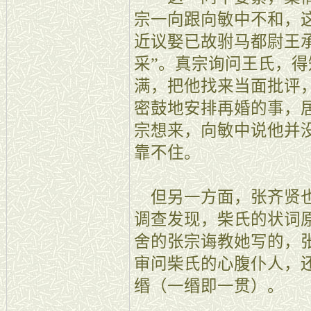
宗一向跟向敏中不和，
近议娶已故驸马都尉王
采”。真宗询问王氏，
满，把他找来当面批评
密鼓地安排再婚的事，
宗想来，向敏中说他并
靠不住。
但另一方面，张齐贤也
调查发现，柴氏的状词
舍的张宗诲教她写的，
审问柴氏的心腹仆人，
缗（一缗即一贯）。