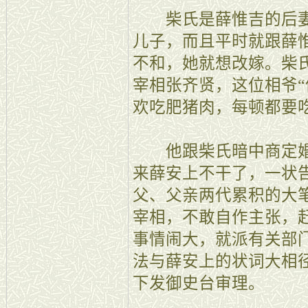
柴氏是薛惟吉的后妻
儿子，而且平时就跟薛
不和，她就想改嫁。柴
宰相张齐贤，这位相爷“
欢吃肥猪肉，每顿都要
他跟柴氏暗中商定婚
来薛安上不干了，一状
父、父亲两代累积的大
宰相，不敢自作主张，
事情闹大，就派有关部
法与薛安上的状词大相
下发御史台审理。