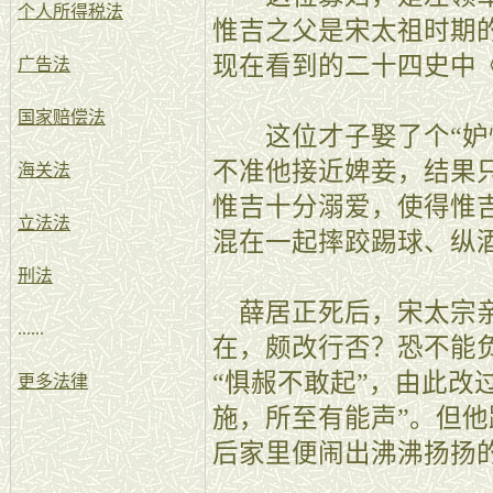
个人所得税法
惟吉之父是宋太祖时期
现在看到的二十四史中
广告法
国家赔偿法
这位才子娶了个“妒悍
不准他接近婢妾，结果
海关法
惟吉十分溺爱，使得惟
立法法
混在一起摔跤踢球、纵
刑法
薛居正死后，宋太宗亲
......
在，颇改行否？恐不能
“惧赧不敢起”，由此改
更多法律
施，所至有能声”。但
后家里便闹出沸沸扬扬的