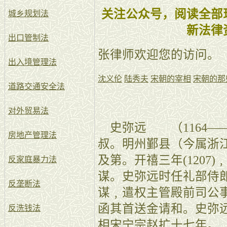
关注公众号，阅读全部
城乡规划法
新法律
出口管制法
张律师欢迎您的访问。
出入境管理法
沈义伦
陆秀夫
宋朝的宰相
宋朝的那
道路交通安全法
对外贸易法
史弥远 （1164—
房地产管理法
叔。明州鄞县（今属浙江）
及第。开禧三年(1207
反家庭暴力法
谋。史弥远时任礼部侍
反垄断法
谋﹐遣权主管殿前司公
函其首送金请和。史弥
反洗钱法
相宋宁宗赵扩十七年。