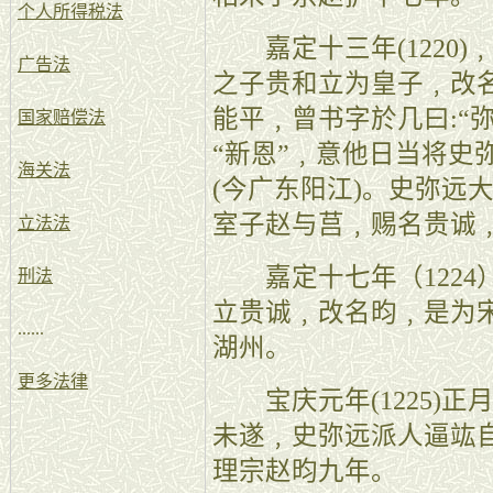
个人所得税法
嘉定十三年(1220)
广告法
之子贵和立为皇子﹐改
能平﹐曾书字於几曰:“
国家赔偿法
“新恩”﹐意他日当将史
海关法
(今广东阳江)。史弥远
室子赵与莒﹐赐名贵诚
立法法
嘉定十七年（1224
刑法
立贵诚﹐改名昀﹐是为
......
湖州。
更多法律
宝庆元年(1225)正
未遂﹐史弥远派人逼竑
理宗赵昀九年。