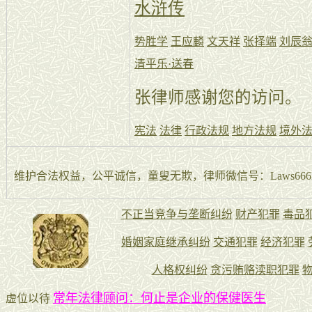
水浒传
势胜学
王应麟
文天祥
张择端
刘辰
清平乐·送春
张律师感谢您的访问。
宪法
法律
行政法规
地方法规
境外
维护合法权益，公平诚信，童叟无欺，律师微信号：Laws666La
常年法律顾问：何止是企业的保健医生
虚位以待