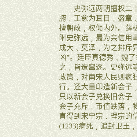
史弥远两朝擅权二十
腑﹐王愈为耳目﹐盛章
擅朝政﹐权倾内外。薛
附史弥远﹐最为亲信用事
成大﹑莫泽﹐为之排斥
凶”。廷臣真德秀﹑魏
之﹐皆遭窜逐。史弥远
政策﹐对南宋人民则疯
行。还大量印造新会子
只以新会子兑换旧会子
会子充斥﹐币值跌落﹐
直得到宋宁宗﹑理宗的
(1233)病死﹐追封卫王