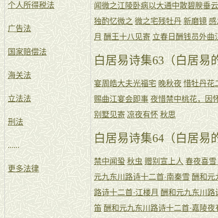
个人所得税法
闻微之江陵卧病以大通中散碧腴垂
独酌忆微之
微之宅残牡丹
新磨镜
感
广告法
月
酬王十八见寄
立春日酬钱员外曲
国家赔偿法
白居易诗集63（白居易的
海关法
宴周皓大夫光福宅
晚秋夜
惜牡丹花
立法法
赐曲江宴会即事
夜惜禁中桃花，因
别墅见寄
凉夜有怀
秋思
刑法
白居易诗集64（白居易的
......
禁中闻蛩
秋虫
赠别宣上人
春夜喜雪
更多法律
元九东川路诗十二首·南秦雪
酬和元
路诗十二首·江楼月
酬和元九东川路
笛
酬和元九东川路诗十二首·嘉陵夜