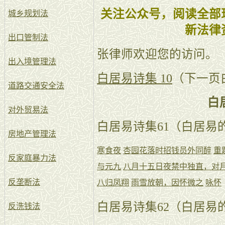
关注公众号，阅读全部
城乡规划法
新法律
出口管制法
张律师欢迎您的访问。
出入境管理法
白居易诗集 10
（下一页
道路交通安全法
白
对外贸易法
白居易诗集61（白居易的
房地产管理法
寒食夜
杏园花落时招钱员外同醉
重
反家庭暴力法
与元九
八月十五日夜禁中独直，对
反垄断法
八归凤翔
雨雪放朝，因怀微之
咏怀
白居易诗集62（白居易的
反洗钱法