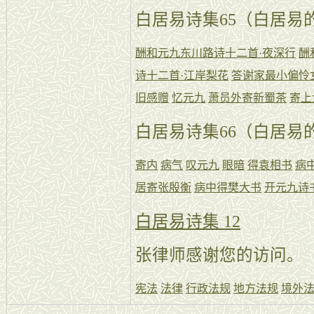
白居易诗集65（白居易的
酬和元九东川路诗十二首·夜深行
酬
诗十二首·江岸梨花
答谢家最小偏怜
旧感赠
忆元九
萧员外寄新蜀茶
寄上
白居易诗集66（白居易的
寄内
病气
叹元九
眼暗
得袁相书
病
居寄张殷衡
病中得樊大书
开元九诗
白居易诗集 12
张律师感谢您的访问。
宪法
法律
行政法规
地方法规
境外