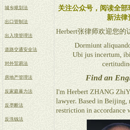
关注公众号，阅读全部
城乡规划法
新法律
出口管制法
Herbert张律师欢迎您
出入境管理法
Dormiunt aliquando
道路交通安全法
Ubi jus incertum, ib
certitudi
对外贸易法
Find an Engl
房地产管理法
I'm Herbert ZHANG ZhiYo
反家庭暴力法
lawyer. Based in Beijing,
反垄断法
restriction in accordance 
反洗钱法