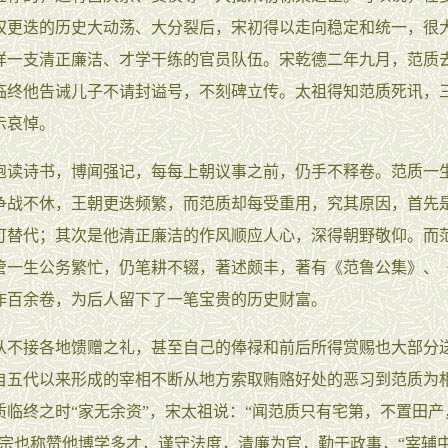
权更迭的历史大动荡、大分裂后，宋初得以走向稳定和统一，很
样一支清正廉洁、才学干练的官员队伍。宋乾德二年九月，范质
，临终他告诫儿子不请封谥号，不刻碑立传。太祖得知范质死讯，
示哀悼。
诗书，博闻强记，每每上朝议事之前，仍手不释卷。范质一
争战不休，王朝更迭频繁，而范质却每受重用，究其原因，首先
可替代；其次是他清正廉洁的作风顺应人心，深得朝野敬仰。而
管一生公务繁忙，仍笔耕不辍，著述颇丰，著有《范鲁公集》、
作百余卷，为后人留下了一笔宝贵的历史财富。
接各地馈赠之礼，甚至自己的俸禄和前后所得赏赐也大部分
自五代以来形成的宰相不断从地方索取贿赂好处的恶习到范质为
质临终之时“家无余资”，宋太祖说：“闻范质只有宅第，不置田产
太宗也称赞他博学多才，谨守法度，清廉为官，勤于政事，“宰辅