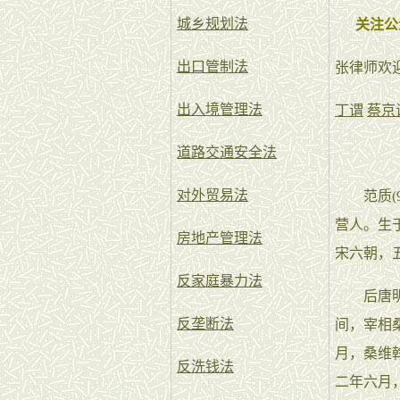
城乡规划法
关注公
出口管制法
张律师欢
出入境管理法
丁谓
蔡京
道路交通安全法
对外贸易法
范质(91
营人。生
房地产管理法
宋六朝，
反家庭暴力法
后唐明宗
反垄断法
间，宰相
月，桑维
反洗钱法
二年六月