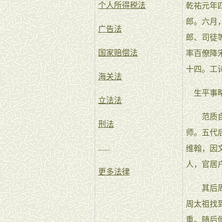
个人所得税法
乾祐元年
郎。六月
广告法
郎、司徒
国家赔偿法
率百僚降
十四。工
海关法
生平事
立法法
范质自幼
刑法
师。五代
......
维翰，因
人，官居
更多法律
其后周太
周太祖找
重。随后