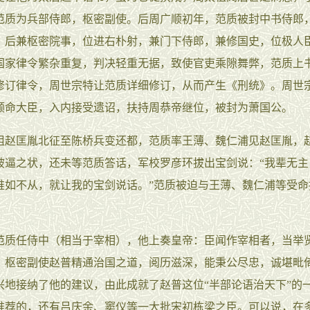
范质为兵部侍郎，枢密副使。后周广顺初年，范质被封中书侍郎
，后兼枢密院事，位进右朴射，兼门下侍郎，兼修国史，位极人
国家律令繁杂重复，判决轻重无据，致使官吏乘隙舞弊，范质上
修订律令，周世宗特让范质详细修订，从而产生《刑统》。周世
顾命大臣，入内接受遗诏，扶持周恭帝继位，被封为萧国公。
匡胤北征至陈桥兵变还都，范质率王薄、魏仁浦见赵匡胤，
被逼之状，还未等范质答话，军校罗彦环拔出宝剑说：“我辈无主
谁如不从，就让我的宝剑说话。”范质被迫与王薄、魏仁浦等受命
任侍中（相当于宰相），他上奏皇帝：臣闻作宰相者，当举
，枢密副使赵普精通治国之道，阅历滋深，能秉公尽忠，诚堪毗
兴地接纳了他的建议，由此成就了赵普这位“半部论语治天下”的
推荐的，还有吕庆余、窦仪等一大批宋初栋梁之臣。可以说，在