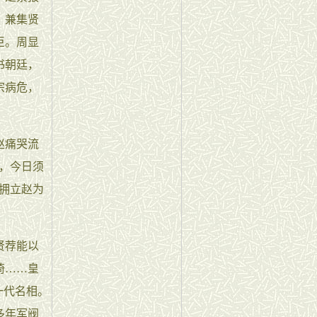
，兼集贤
臣。周显
书朝廷，
宗病危，
赵痛哭流
，今日须
拥立赵为
贤荐能以
倚……皇
一代名相。
多年军阀