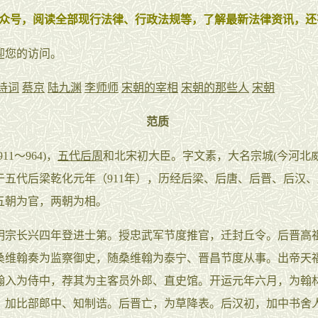
众号，阅读全部现行法律、行政法规等，了解最新法律资讯，还
迎您的访问。
诗词
蔡京
陆九渊
李师师
宋朝的宰相
宋朝的那些人
宋朝
范质
1～964)，
五代后周
和北宋初大臣。字文素，大名宗城(今河北威
于五代后梁乾化元年（911年），历经后梁、后唐、后晋、后汉
五朝为官，两朝为相。
长兴四年登进士第。授忠武军节度推官，迁封丘令。后晋高
桑维翰奏为监察御史，随桑维翰为泰宁、晋昌节度从事。出帝天
翰入为侍中，荐其为主客员外郎、直史馆。开运元年六月，为翰
，加比部郎中、知制诰。后晋亡，为草降表。后汉初，加中书舍