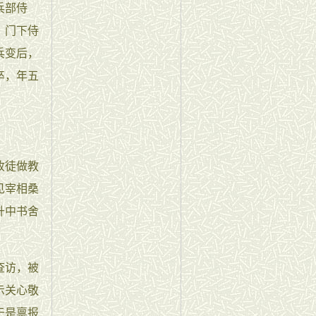
兵部侍
、门下侍
兵变后，
卒，年五
收徒做教
见宰相桑
升中书舍
查访，被
示关心敬
于是禀报