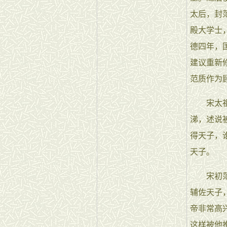
太后，封
殿大学士
德四年，
建议重新
范质作为
宋太祖赵
涕，述说
得天子，
天子。
宋初范质
辅佐天子
帝非常高
这样被他