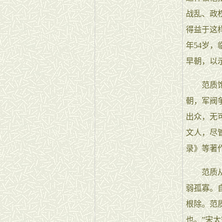
战乱、政
得益于这
年54岁
早朝，以
范质饱读
朝，军阀
出众，无
文人，尽
录》等著
范质从不
弱孤寡。
根除。范
也。”宋