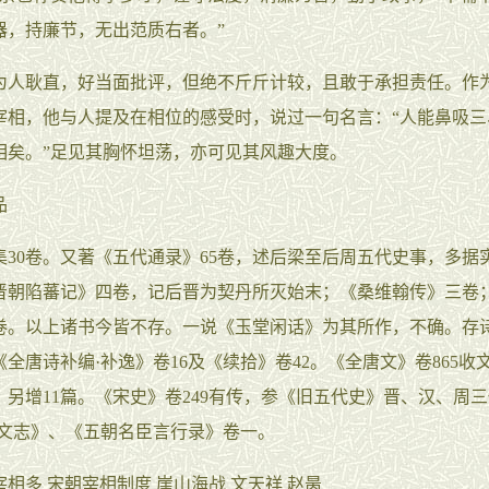
器，持廉节，无出范质右者。”
耿直，好当面批评，但绝不斤斤计较，且敢于承担责任。作
宰相，他与人提及在相位的感受时，说过一句名言：“人能鼻吸三
相矣。”足见其胸怀坦荡，亦可见其风趣大度。
品
0卷。又著《五代通录》65卷，述后梁至后周五代史事，多据
晋朝陷蕃记》四卷，记后晋为契丹所灭始末；《桑维翰传》三卷
卷。以上诸书今皆不存。一说《玉堂闲话》为其所作，不确。存诗
全唐诗补编·补逸》卷16及《续拾》卷42。《全唐文》卷865收
》另增11篇。《宋史》卷249有传，参《旧五代史》晋、汉、周
艺文志》、《五朝名臣言行录》卷一。
宰相多
宋朝宰相制度
崖山海战
文天祥
赵昺