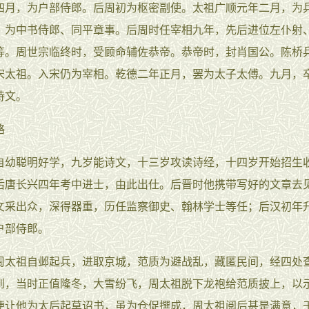
四月，为户部侍郎。后周初为枢密副使。太祖广顺元年二月，为
，为中书侍郎、同平章事。后周时任宰相九年，先后进位左仆射
等。周世宗临终时，受顾命辅佐恭帝。恭帝时，封肖国公。陈桥
宋太祖。入宋仍为宰相。乾德二年正月，罢为太子太傅。九月，
诗文。
略
聪明好学，九岁能诗文，十三岁攻读诗经，十四岁开始招生
后唐长兴四年考中进士，由此出仕。后晋时他携带写好的文章去
文采出众，深得器重，历任监察御史、翰林学士等任；后汉初年
户部侍郎。
祖自邺起兵，进取京城，范质为避战乱，藏匿民间，经四处
到，当时正值隆冬，大雪纷飞，周太祖脱下龙袍给范质披上，以
便让他为太后起草诏书，虽为仓促撰成，周太祖阅后甚是满意，