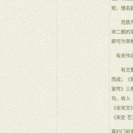
矩，慎名
范质为人
宋二朝的
即可为宰
有关作
有文集3
而成；《
家传》三
句，收入《
《全宋文
《宋史·
寡妇门前