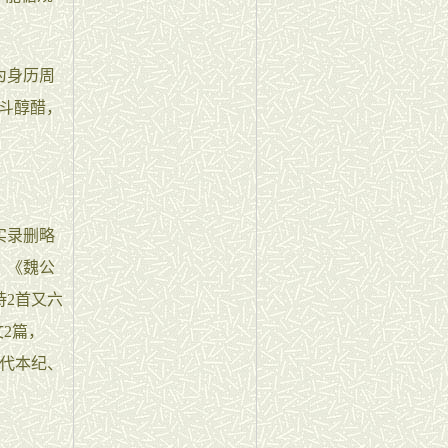
为身历周
斗醇醋，
实录删略
；《魏公
2首又六
文2篇，
三代本纪、