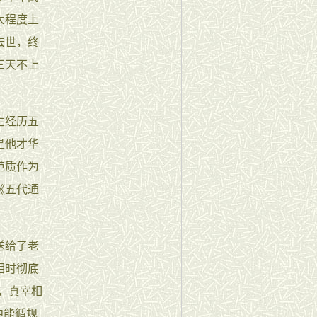
大程度上
去世，终
三天不上
生经历五
是他才华
范质作为
《五代通
送给了老
相时彻底
，真宰相
中能循规