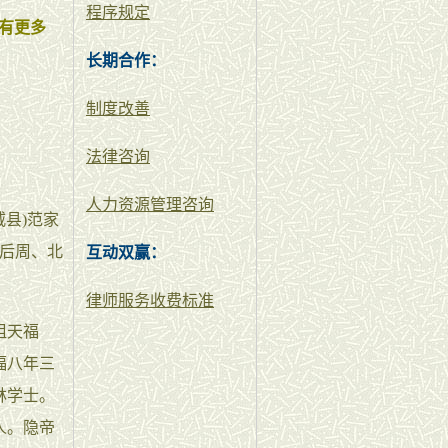
程序规定
有更多
长期合作：
制度改善
法律咨询
人力资源管理咨询
县)范家
、后周、北
互动双赢：
律师服务收费标准
祖天福
福八年三
林学士。
人。隐帝