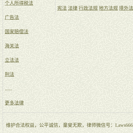
个人所得税法
宪法
法律
行政法规
地方法规
境外
广告法
国家赔偿法
海关法
立法法
刑法
......
更多法律
维护合法权益，公平诚信，童叟无欺，律师微信号：Laws666La