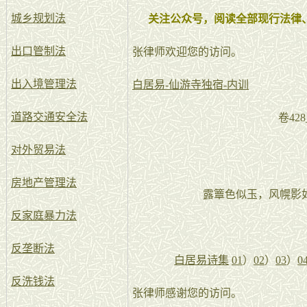
城乡规划法
关注公众号，阅读全部现行法律
出口管制法
张律师欢迎您的访问。
出入境管理法
白居易-仙游寺独宿-内训
道路交通安全法
卷42
对外贸易法
房地产管理法
露簟色似玉，风幌影
反家庭暴力法
反垄断法
白居易诗集
01
）
02
）
03
）
0
反洗钱法
张律师感谢您的访问。