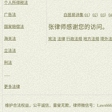
个人所得税法
广告法
白居易诗集
01
）
02
）
03
）
0
张律师感谢您的访问。
国家赔偿法
海关法
宪法
法律
行政法规
地方法规
境外
立法法
刑法
......
更多法律
维护合法权益，公平诚信，童叟无欺，律师微信号：Laws666La