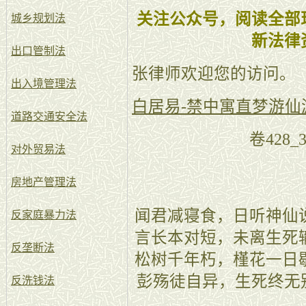
关注公众号，阅读全部
城乡规划法
新法律
出口管制法
张律师欢迎您的访问。
出入境管理法
白居易-禁中寓直梦游仙
道路交通安全法
卷428
对外贸易法
房地产管理法
闻君减寝食，日听神仙
反家庭暴力法
言长本对短，未离生死
反垄断法
松树千年朽，槿花一日
彭殇徒自异，生死终无
反洗钱法