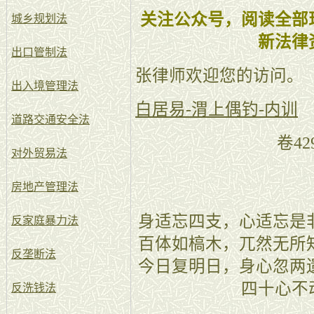
关注公众号，阅读全部
城乡规划法
新法律
出口管制法
张律师欢迎您的访问。
出入境管理法
白居易-渭上偶钓-内训
道路交通安全法
卷42
对外贸易法
房地产管理法
身适忘四支，心适忘是
反家庭暴力法
百体如槁木，兀然无所
反垄断法
今日复明日，身心忽两
四十心不
反洗钱法