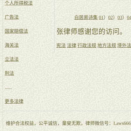
个人所得税法
广告法
白居易诗集
01
）
02
）
03
）
0
张律师感谢您的访问。
国家赔偿法
海关法
宪法
法律
行政法规
地方法规
境外
立法法
刑法
......
更多法律
维护合法权益，公平诚信，童叟无欺，律师微信号：Laws666La